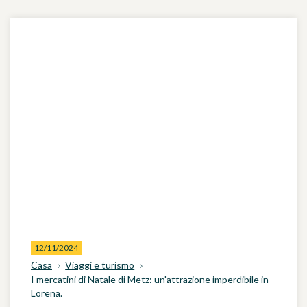
12/11/2024
Casa
Viaggi e turismo
I mercatini di Natale di Metz: un'attrazione imperdibile in
Lorena.