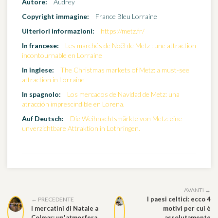
Autore:
Audrey
Copyright immagine:
France Bleu Lorraine
Ulteriori informazioni:
https://metz.fr/
In francese:
Les marchés de Noël de Metz : une attraction
incontournable en Lorraine
In inglese:
The Christmas markets of Metz: a must-see
attraction in Lorraine
In spagnolo:
Los mercados de Navidad de Metz: una
atracción imprescindible en Lorena.
Auf Deutsch:
Die Weihnachtsmärkte von Metz: eine
unverzichtbare Attraktion in Lothringen.
AVANTI →
I paesi celtici: ecco 4
← PRECEDENTE
I mercatini di Natale a
motivi per cui è
Colmar: un'atmosfera
assolutamente