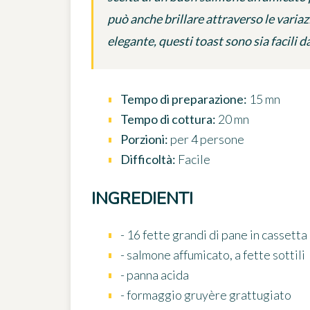
può anche brillare attraverso le varia
elegante, questi toast sono sia facili d
Tempo di preparazione:
15 mn
Tempo di cottura:
20 mn
Porzioni:
per 4 persone
Difficoltà:
Facile
INGREDIENTI
- 16 fette grandi di pane in cassetta
- salmone affumicato, a fette sottili
- panna acida
- formaggio gruyère grattugiato