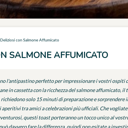
Deliziosi con Salmone Affumicato
CON SALMONE AFFUMICATO
o l'antipastino perfetto per impressionare i vostri ospiti 
ane in cassetta con la ricchezza del salmone affumicato, il 
e, richiedono solo 15 minuti di preparazione e sorprendere i
gli aperitivi tra amici a celebrazioni più ufficiali. Che vogli
 avventurosi, questi toast porteranno un tocco unico al vost
ò davvero fare la differenza, quindi non esitate a investire