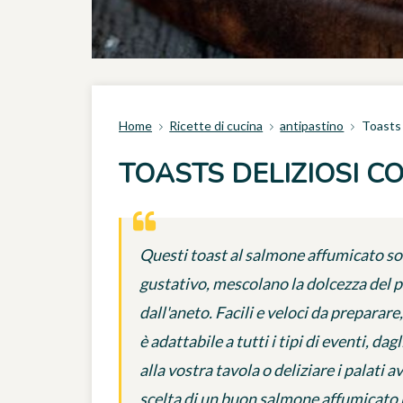
Home
Ricette di cucina
antipastino
Toasts 
TOASTS DELIZIOSI 
Questi toast al salmone affumicato son
gustativo, mescolano la dolcezza del p
dall'aneto. Facili e veloci da preparar
è adattabile a tutti i tipi di eventi, da
alla vostra tavola o deliziare i palati
scelta di un buon salmone affumicato pu