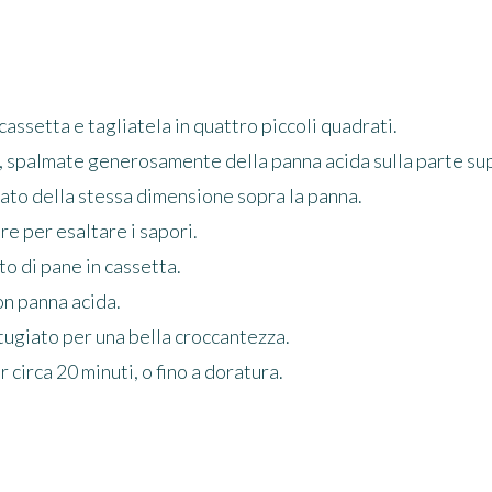
cassetta e tagliatela in quattro piccoli quadrati.
i, spalmate generosamente della panna acida sulla parte su
ato della stessa dimensione sopra la panna.
re per esaltare i sapori.
to di pane in cassetta.
on panna acida.
ugiato per una bella croccantezza.
r circa 20 minuti, o fino a doratura.