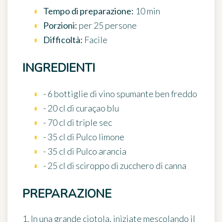
Tempo di preparazione:
10 min
Porzioni:
per 25 persone
Difficoltà:
Facile
INGREDIENTI
- 6 bottiglie di vino spumante ben freddo
- 20 cl di curaçao blu
- 70 cl di triple sec
- 35 cl di Pulco limone
- 35 cl di Pulco arancia
- 25 cl di sciroppo di zucchero di canna
PREPARAZIONE
1. In una grande ciotola, iniziate mescolando il