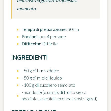
delizioso da gustare in qualsiasi
momento.
Tempo di preparazione:
30 mn
Porzioni:
per 4 persone
Difficoltà:
Difficile
INGREDIENTI
- 50 g di burro dolce
- 50 g di miele liquido
- 100 g di zucchero semolato
- mandorle (o un mix di frutta secca,
nocciole, arachidi secondo i vostri gusti)