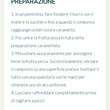
PREPARAZIONE
1. In un pentolino, fare fondere il burro con il
miele e lo zucchero fino a quando il composto
raggiunge un bel colore caramello.
2. Poi, unire la frutta secca tritata nella
preparazione caramellata.
3. Mescolare accuratamente per avvolgere
bene la frutta secca. Successivamente, versare
il composto su una superficie piana e livellare il
tutto con una spatola (o con le mani) per
ottenere uno strato uniforme.
4. Lasciare raffreddare completamente prima
di tagliare a pezzi.