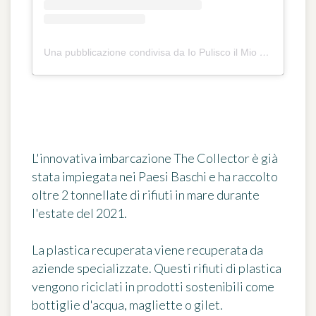
Una pubblicazione condivisa da Io Pulisco il Mio Mare (@icleanmysea)
L'innovativa imbarcazione The Collector è già
stata impiegata nei Paesi Baschi e ha raccolto
oltre 2 tonnellate di rifiuti in mare durante
l'estate del 2021.
La plastica recuperata viene recuperata da
aziende specializzate. Questi rifiuti di plastica
vengono
riciclati in prodotti sostenibili
come
bottiglie d'acqua, magliette o gilet.