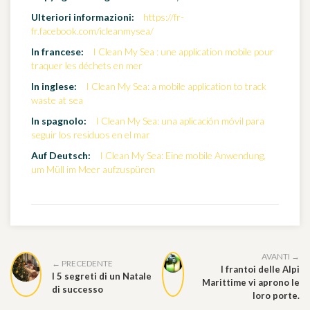
Ulteriori informazioni:
https://fr-
fr.facebook.com/icleanmysea/
In francese:
I Clean My Sea : une application mobile pour
traquer les déchets en mer
In inglese:
I Clean My Sea: a mobile application to track
waste at sea
In spagnolo:
I Clean My Sea: una aplicación móvil para
seguir los residuos en el mar
Auf Deutsch:
I Clean My Sea: Eine mobile Anwendung,
um Müll im Meer aufzuspüren
AVANTI →
← PRECEDENTE
I frantoi delle Alpi
I 5 segreti di un Natale
Marittime vi aprono le
di successo
loro porte.