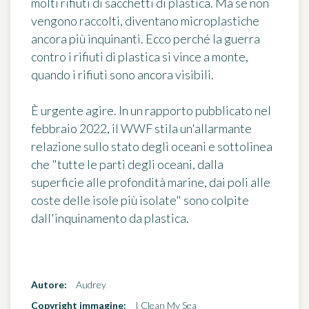
molti rifiuti di sacchetti di plastica. Ma se non
vengono raccolti, diventano
microplastiche
ancora più inquinanti
. Ecco perché la guerra
contro i rifiuti di plastica si vince a monte,
quando i rifiuti sono ancora visibili.
È urgente agire. In un rapporto pubblicato nel
febbraio 2022, il WWF stila un'allarmante
relazione sullo stato degli oceani e sottolinea
che
"tutte le parti degli oceani, dalla
superficie alle profondità marine, dai poli alle
coste delle isole più isolate"
sono colpite
dall'inquinamento da plastica.
Autore:
Audrey
Copyright immagine:
I Clean My Sea