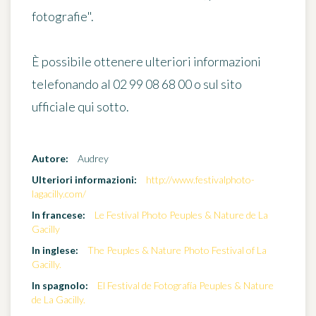
fotografie".
È possibile ottenere ulteriori informazioni
telefonando al 02 99 08 68 00 o sul sito
ufficiale qui sotto.
Autore:
Audrey
Ulteriori informazioni:
http://www.festivalphoto-
lagacilly.com/
In francese:
Le Festival Photo Peuples & Nature de La
Gacilly
In inglese:
The Peuples & Nature Photo Festival of La
Gacilly.
In spagnolo:
El Festival de Fotografía Peuples & Nature
de La Gacilly.