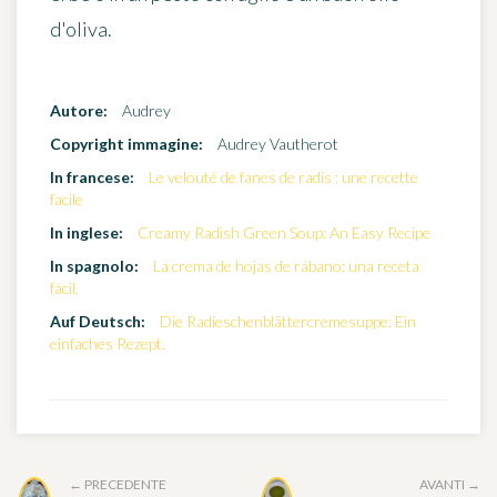
d'oliva.
Autore:
Audrey
Copyright immagine:
Audrey Vautherot
In francese:
Le velouté de fanes de radis : une recette
facile
In inglese:
Creamy Radish Green Soup: An Easy Recipe
In spagnolo:
La crema de hojas de rábano: una receta
fácil.
Auf Deutsch:
Die Radieschenblättercremesuppe: Ein
einfaches Rezept.
← PRECEDENTE
AVANTI →