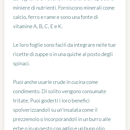
miniere di nutrienti. Forniscono
minerali
come
calcio, ferro e rame e sono
una fonte di
vitamine A, B, C, E e K
.
Le loro foglie sono facili da integrare nelle tue
ricette di zuppe o in una quiche al posto degli
spinaci.
Puoi anche
usarle crude in cucina
come
condimento. Di solito vengono consumate
tritate. Puoi goderti i loro benefici
spolverizzandoli su un'insalata come il
prezzemolo o incorporandoli in un burro alle
erbe o in un pesto con aglio e un buon olio