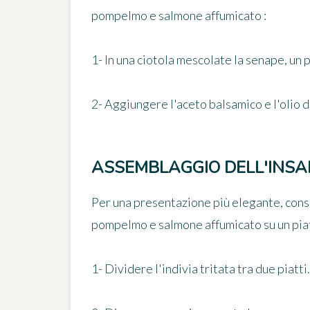
pompelmo e salmone affumicato
:
1- In una ciotola mescolate la senape, un p
2- Aggiungere l'aceto balsamico e l'olio 
ASSEMBLAGGIO DELL'INSA
Per una presentazione più elegante, consig
pompelmo e salmone affumicato su un pia
1- Dividere l'indivia tritata tra due piatti.