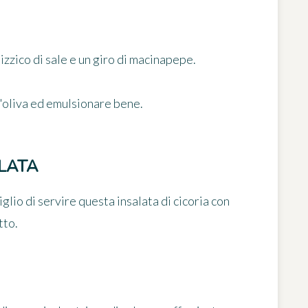
izzico di sale e un giro di macinapepe.
d'oliva ed emulsionare bene.
LATA
lio di servire questa insalata di cicoria con
tto.