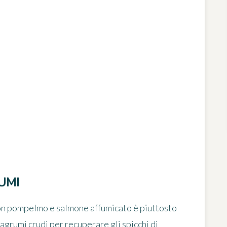
UMI
 con pompelmo e salmone affumicato è piuttosto
i agrumi crudi per
recuperare gli spicchi di