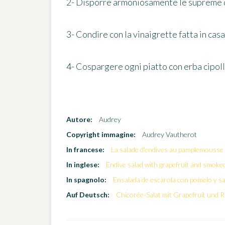
2- Disporre armoniosamente le supreme di
3- Condire con la vinaigrette fatta in casa
4- Cospargere ogni piatto con erba cipolli
Autore:
Audrey
Copyright immagine:
Audrey Vautherot
In francese:
La salade d'endives au pamplemousse e
In inglese:
Endive salad with grapefruit and smoke
In spagnolo:
Ensalada de escarola con pomelo y s
Auf Deutsch:
Chicorée-Salat mit Grapefruit und R