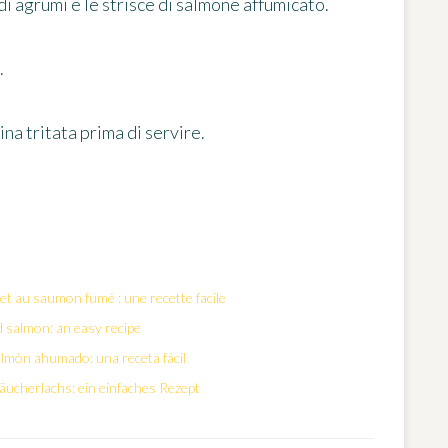
 agrumi e le strisce di salmone affumicato.
.
na tritata prima di servire.
t au saumon fumé : une recette facile
d salmon: an easy recipe
almón ahumado: una receta fácil
äucherlachs: ein einfaches Rezept