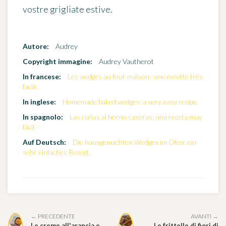
vostre grigliate estive.
Autore:
Audrey
Copyright immagine:
Audrey Vautherot
In francese:
Les wedges au four maison : une recette très
facile
In inglese:
Homemade baked wedges: a very easy recipe.
In spagnolo:
Las cuñas al horno caseras: una receta muy
fácil.
Auf Deutsch:
Die hausgemachten Wedges im Ofen: ein
sehr einfaches Rezept.
← PRECEDENTE
AVANTI →
Le creme all'arancia e
Le frittelle di fiori di