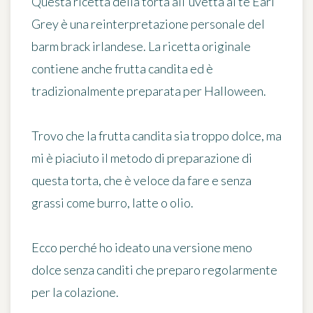
Questa ricetta della torta all'uvetta al tè Earl
Grey è una reinterpretazione personale del
barm brack irlandese. La ricetta originale
contiene anche frutta candita ed è
tradizionalmente preparata per Halloween.
Trovo che la frutta candita sia troppo dolce, ma
mi è piaciuto il metodo di preparazione di
questa torta, che è
veloce da fare e senza
grassi
come burro, latte o olio.
Ecco perché ho ideato
una versione meno
dolce senza canditi
che preparo regolarmente
per la colazione.