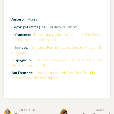
Autore:
Audrey
Copyright immagine:
Audrey Vautherot
In francese:
Le cake aux raisins secs et au thé Earl Grey :
une recette sans lait ni beurre
In inglese:
Earl Grey tea raisin cake: a recipe without milk
or butter
In spagnolo:
Pastel de pasas con té Earl Grey: una receta
sin leche ni mantequilla
Auf Deutsch:
Rosinenkuchen mit Earl-Grey-Tee: Ein
Rezept ohne Milch und Butter
← PRECEDENTE
AVANTI →