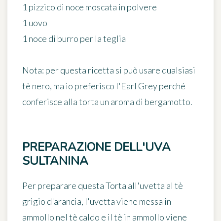
1 pizzico di noce moscata in polvere
1 uovo
1 noce di burro per la teglia
Nota:
per questa ricetta si può usare qualsiasi
tè nero, ma io preferisco l'Earl Grey perché
conferisce alla torta un aroma di bergamotto.
PREPARAZIONE DELL'UVA
SULTANINA
Per preparare questa
Torta all'uvetta al tè
grigio d'arancia
, l'uvetta viene messa in
ammollo nel tè caldo e il tè in ammollo viene