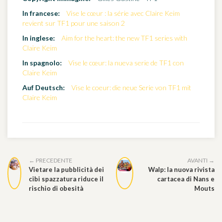
In francese:
Vise le cœur : la série avec Claire Keim
revient sur TF1 pour une saison 2
In inglese:
Aim for the heart: the new TF1 series with
Claire Keim
In spagnolo:
Vise le cœur: la nueva serie de TF1 con
Claire Keim
Auf Deutsch:
Vise le coeur: die neue Serie von TF1 mit
Claire Keim
← PRECEDENTE
AVANTI →
Vietare la pubblicità dei
Walp: la nuova rivista
cibi spazzatura riduce il
cartacea di Nans e
rischio di obesità
Mouts