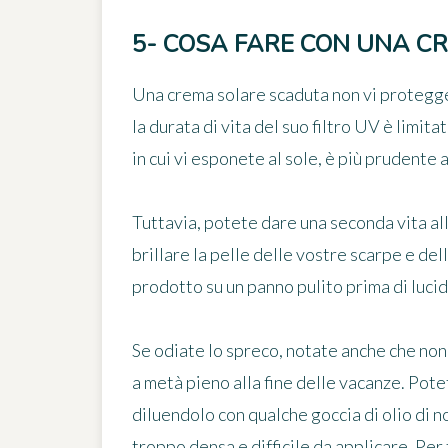
5- COSA FARE CON UNA C
Una crema solare scaduta non vi protegge
la durata di vita del suo filtro UV è limita
in cui vi esponete al sole,
è più prudente 
Tuttavia, potete dare una seconda vita a
brillare la pelle
delle vostre scarpe e dell
prodotto su un panno pulito prima di lucida
Se odiate lo spreco, notate anche che non 
a metà pieno alla fine delle vacanze. Pot
diluendolo con qualche goccia di olio di n
troppo densa e difficile da applicare. Per