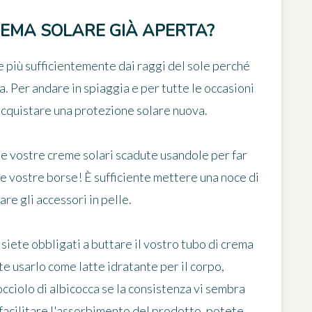
REMA SOLARE GIÀ APERTA?
 più sufficientemente dai raggi del sole perché
ta. Per andare in spiaggia e per tutte le occasioni
acquistare una protezione solare nuova
.
lle vostre creme solari scadute usandole
per far
e vostre borse! È sufficiente mettere una noce di
re gli accessori in pelle.
siete obbligati a buttare il vostro tubo di crema
ete
usarlo come latte idratante per il corpo
,
occiolo di albicocca se la consistenza vi sembra
 facilitare l'assorbimento del prodotto, potete