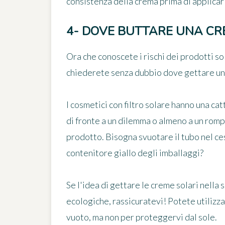
consistenza della crema prima di applicarl
4- DOVE BUTTARE UNA C
Ora che conoscete i rischi dei prodotti so
chiederete senza dubbio
dove gettare un
I cosmetici con filtro solare hanno una catt
di fronte a un dilemma o almeno a un rom
prodotto. Bisogna svuotare il tubo nel cest
contenitore giallo degli imballaggi?
Se l'idea di gettare le creme solari nella
ecologiche, rassicuratevi! Potete utilizz
vuoto, ma non per proteggervi dal sole.