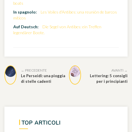
boats
In spagnolo:
Les Voiles d'Antibes: una reunión de barcos
míticos
Auf Deutsch:
Die Segel von Antibes: ein Treffen
legendärer Boote.
← PRECEDENTE
AVANTI →
Le Perseidi: una pioggia
Lettering: 5 consigli
di stelle cadenti
per i principianti
TOP ARTICOLI