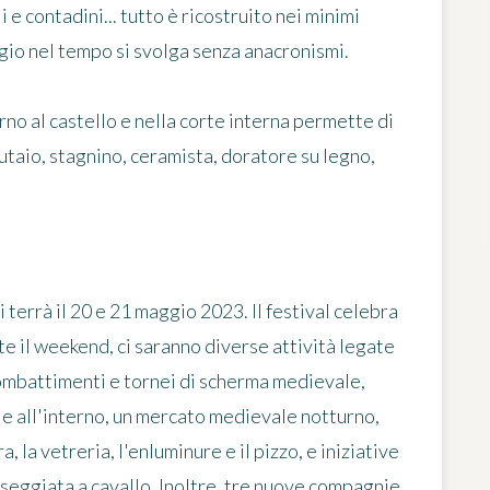
 e contadini... tutto è ricostruito nei minimi
gio nel tempo si svolga senza anacronismi.
rno al castello e nella corte interna permette di
iutaio, stagnino, ceramista, doratore su legno,
 terrà il 20 e 21 maggio 2023. Il festival celebra
e il weekend, ci saranno diverse attività legate
combattimenti e tornei di scherma medievale,
o e all'interno, un mercato medievale notturno,
, la vetreria, l'enluminure e il pizzo, e iniziative
asseggiata a cavallo. Inoltre, tre nuove compagnie