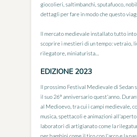
giocolieri, saltimbanchi, sputafuoco, nobili
dettagli per fare in modo che questo viag
Il mercato medievale installato tutto into
scoprire i mestieri di un tempo: vetraio, l
rilegatore, miniaturista...
EDIZIONE 2023
Il prossimo Festival Medievale di Sedan si
il suo 26° anniversario quest'anno. Durant
al Medioevo, tra cui i campi medievale, 
musica, spettacoli e animazioni all'apert
laboratori di artigianato come la rilegatura
per bambini come il tiro con l'arco e la p