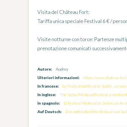
Visita del Château Fort:
Tariffa unica speciale Festival 6 € / person
Visite notturne con torce: Partenze multip
prenotazione comunicati successivament
Autore:
Audrey
Ulteriori informazioni:
https://www.chateau-fort
In francese:
Le Festival médiéval de Sedan : un we
In inglese:
The Sedan Medieval Festival: a weekend
In spagnolo:
El Festival Medieval de Sedan: un fin 
Auf Deutsch:
Das mittelalterliche Festival von Se