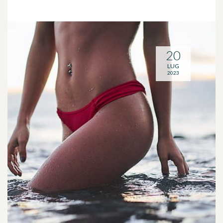
20
LUG
2023