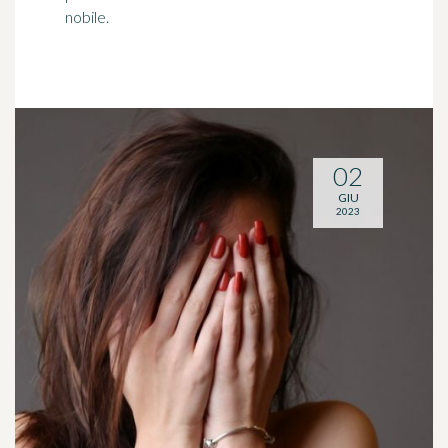
nobile.
02
GIU
2023