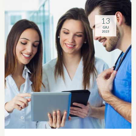
13
GIU
2023