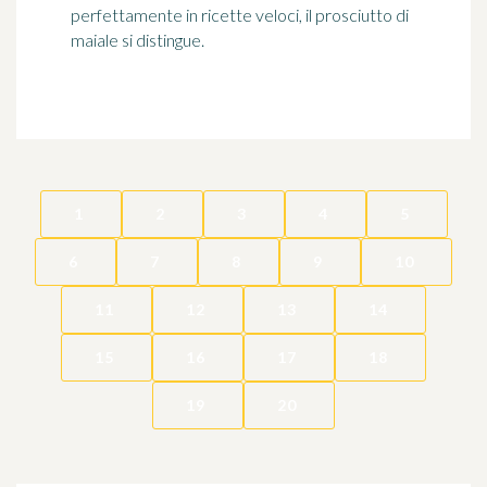
perfettamente in ricette veloci, il prosciutto di
maiale si distingue.
1
2
3
4
5
6
7
8
9
10
11
12
13
14
15
16
17
18
19
20