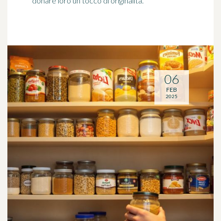
donare loro un tocco di originalità.
06
FEB
2025