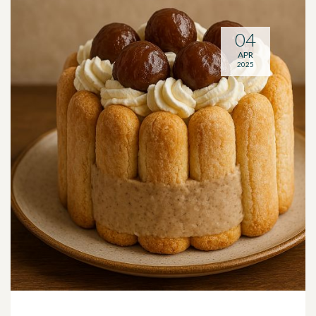
04
APR
2025