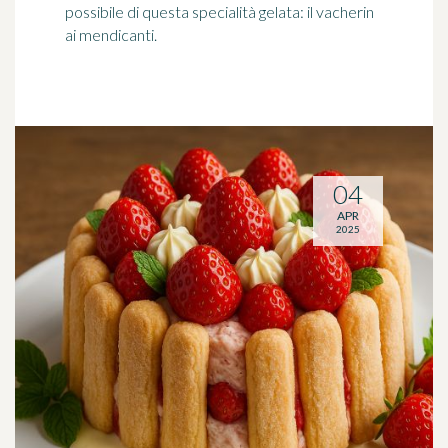
possibile di questa specialità gelata: il vacherin
ai mendicanti.
04
APR
2025